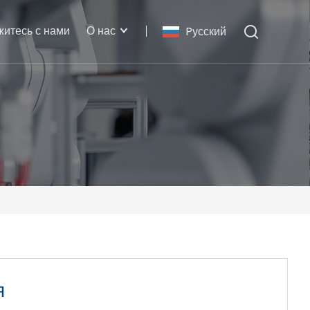
житесь с нами
О нас
Pусский
я