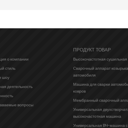
ПРОДУКТ ТОВАР
ия о компании
Высокочастотная сушильная
й стиль
Сварочный аппарат козырьк
автомобиля
е шоу
Машина для сварки автомоб
ная деятельность
ковров
енность
Мембранный сварочный апп
даваемые вопросы
Универсальная двухстворчат
высокочастотная машина
Универсальная ВЧ-машина с