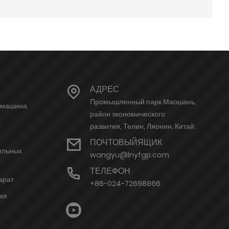
АДРЕС
Промышленный парк Маошань,
 машина
район экономического
а
развития, Телин, Ляонин. Китай.
ПОЧТОВЫЙЯЩИК
ильных
wangyu@lnyfgp.com
ТЕЛЕФОН
арат
+86-024-72698866
ая