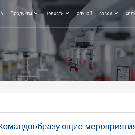
ма
Продукты
новости
случай
завод
свя
Командообразующие мероприяти