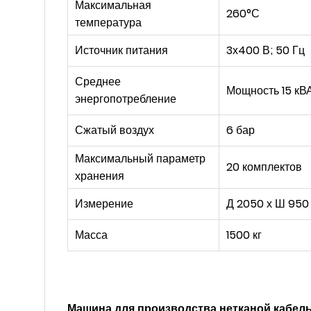
Максимальная
260°С
температура
Источник питания
3х400 В; 50 Гц
Среднее
Мощность 15 кВ
энергопотребление
Сжатый воздух
6
бар
Максимальный параметр
20 комплектов
хранения
Измерение
Д 2050 х Ш 950 
Масса
1500 кг
Машина для производства нетканой кабе