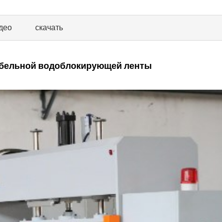
део
скачать
абельной водоблокирующей ленты