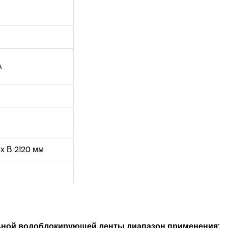
А
х В 2120 мм
льной водоблокирующей ленты
диапазон применения
: